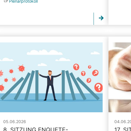
Plenarprotokoll
05.06.2026
04.06.2
8. SITZUNG ENQUETE-
17. S