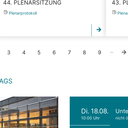
44. PLENARSITZUNG
43. 
Plenarprotokoll
Plena
…
3
4
5
6
7
8
9
TAGS
Di. 18.08.
Unte
10:00 Uhr
nicht ö