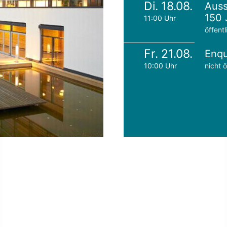
Di. 18.08.
Auss
150 
11:00 Uhr
öffentl
Fr. 21.08.
Enqu
10:00 Uhr
nicht ö