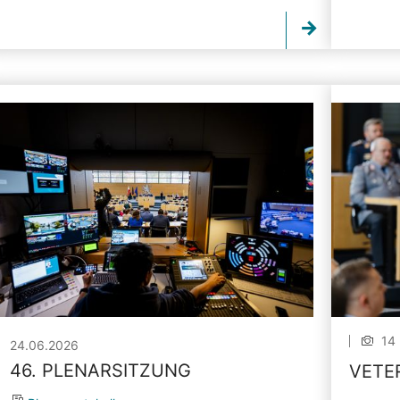
14 
24.06.2026
46. PLENARSITZUNG
VETE