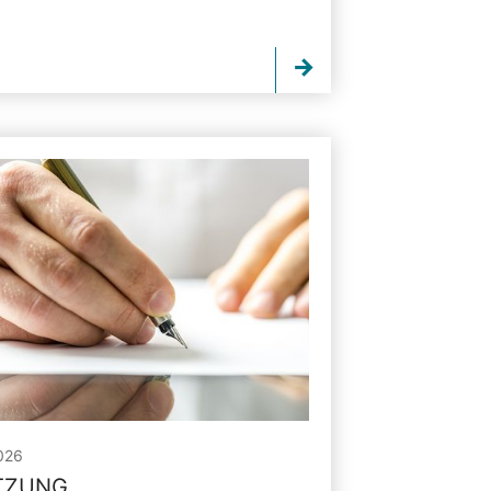
026
ITZUNG