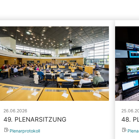
26.06.2026
25.06.2
49. PLENARSITZUNG
48. 
Plenarprotokoll
Plena