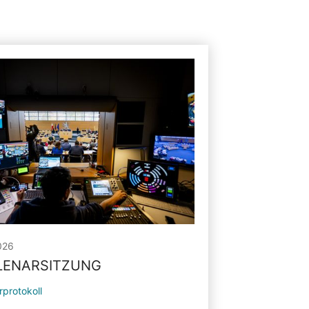
026
PLENARSITZUNG
rprotokoll