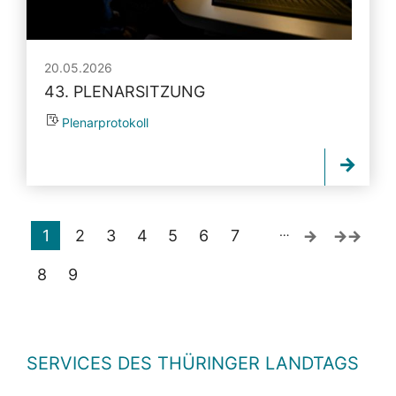
20.05.2026
43. PLENARSITZUNG
Plenarprotokoll
…
1
2
3
4
5
6
7
8
9
SERVICES DES THÜRINGER LANDTAGS