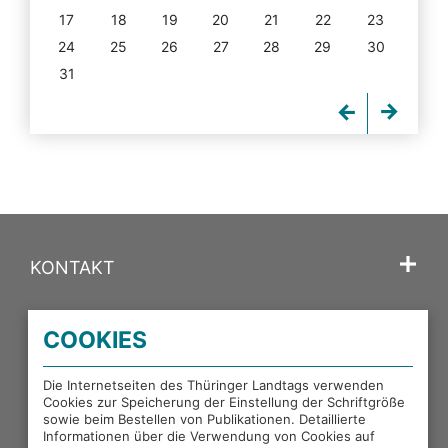
17
18
19
20
21
22
23
24
25
26
27
28
29
30
31
KONTAKT
SPRACHE
COOKIES
PORTALE DES THÜRINGER LANDTAGS
Die Internetseiten des Thüringer Landtags verwenden
Cookies zur Speicherung der Einstellung der Schriftgröße
sowie beim Bestellen von Publikationen. Detaillierte
EXTERNE LINKS
Informationen über die Verwendung von Cookies auf