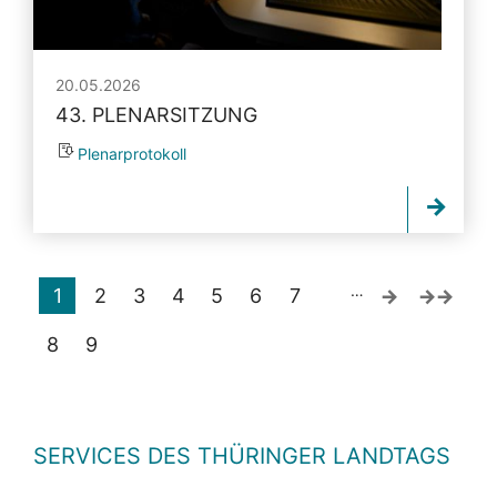
20.05.2026
43. PLENARSITZUNG
Plenarprotokoll
…
1
2
3
4
5
6
7
8
9
SERVICES DES THÜRINGER LANDTAGS