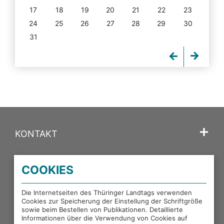
17
18
19
20
21
22
23
24
25
26
27
28
29
30
31
KONTAKT
SPRACHE
COOKIES
PORTALE DES THÜRINGER LANDTAGS
Die Internetseiten des Thüringer Landtags verwenden
Cookies zur Speicherung der Einstellung der Schriftgröße
sowie beim Bestellen von Publikationen. Detaillierte
EXTERNE LINKS
Informationen über die Verwendung von Cookies auf