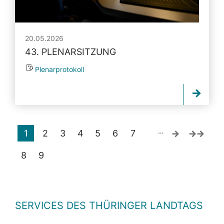
20.05.2026
43. PLENARSITZUNG
Plenarprotokoll
…
1
2
3
4
5
6
7
8
9
SERVICES DES THÜRINGER LANDTAGS