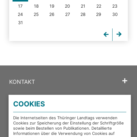
17
18
19
20
21
22
23
24
25
26
27
28
29
30
31
KONTAKT
SPRACHE
COOKIES
PORTALE DES THÜRINGER LANDTAGS
Die Internetseiten des Thüringer Landtags verwenden
Cookies zur Speicherung der Einstellung der Schriftgröße
sowie beim Bestellen von Publikationen. Detaillierte
EXTERNE LINKS
Informationen über die Verwendung von Cookies auf