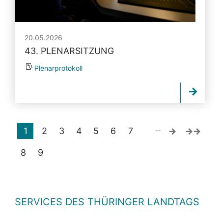
20.05.2026
43. PLENARSITZUNG
Plenarprotokoll
…
1
2
3
4
5
6
7
8
9
SERVICES DES THÜRINGER LANDTAGS