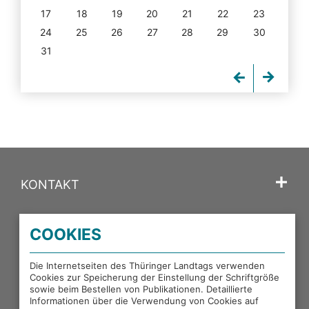
17
18
19
20
21
22
23
24
25
26
27
28
29
30
31
KONTAKT
SPRACHE
COOKIES
PORTALE DES THÜRINGER LANDTAGS
Die Internetseiten des Thüringer Landtags verwenden
Cookies zur Speicherung der Einstellung der Schriftgröße
sowie beim Bestellen von Publikationen. Detaillierte
EXTERNE LINKS
Informationen über die Verwendung von Cookies auf