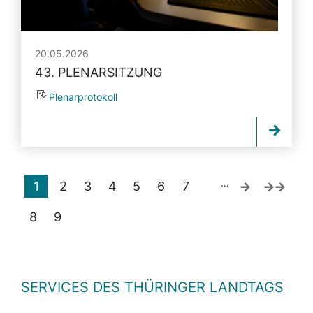
20.05.2026
43. PLENARSITZUNG
Plenarprotokoll
…
1
2
3
4
5
6
7
8
9
SERVICES DES THÜRINGER LANDTAGS