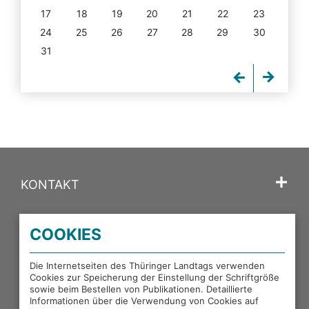
17
18
19
20
21
22
23
24
25
26
27
28
29
30
31
KONTAKT
SPRACHE
COOKIES
PORTALE DES THÜRINGER LANDTAGS
Die Internetseiten des Thüringer Landtags verwenden
Cookies zur Speicherung der Einstellung der Schriftgröße
sowie beim Bestellen von Publikationen. Detaillierte
EXTERNE LINKS
Informationen über die Verwendung von Cookies auf