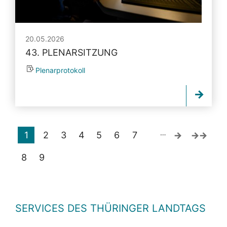
20.05.2026
43. PLENARSITZUNG
Plenarprotokoll
…
1
2
3
4
5
6
7
8
9
SERVICES DES THÜRINGER LANDTAGS