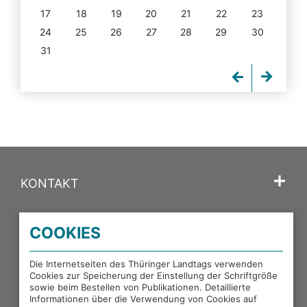
17
18
19
20
21
22
23
24
25
26
27
28
29
30
31
KONTAKT
SPRACHE
COOKIES
PORTALE DES THÜRINGER LANDTAGS
Die Internetseiten des Thüringer Landtags verwenden
Cookies zur Speicherung der Einstellung der Schriftgröße
sowie beim Bestellen von Publikationen. Detaillierte
EXTERNE LINKS
Informationen über die Verwendung von Cookies auf