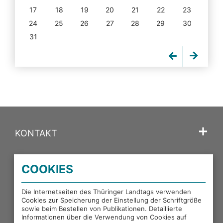
17
18
19
20
21
22
23
24
25
26
27
28
29
30
31
KONTAKT
SPRACHE
COOKIES
PORTALE DES THÜRINGER LANDTAGS
Die Internetseiten des Thüringer Landtags verwenden
Cookies zur Speicherung der Einstellung der Schriftgröße
sowie beim Bestellen von Publikationen. Detaillierte
EXTERNE LINKS
Informationen über die Verwendung von Cookies auf