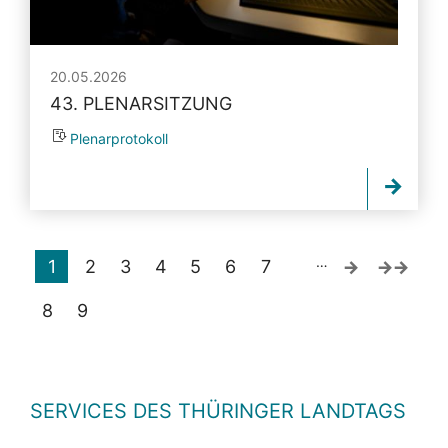
20.05.2026
43. PLENARSITZUNG
Plenarprotokoll
…
1
2
3
4
5
6
7
8
9
SERVICES DES THÜRINGER LANDTAGS