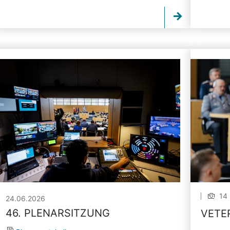
14 
24.06.2026
46. PLENARSITZUNG
VETE