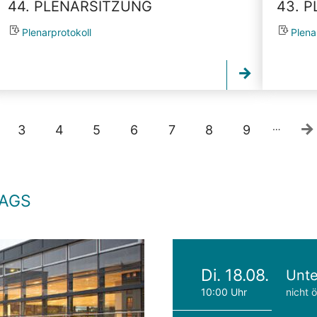
44. PLENARSITZUNG
43. 
Plenarprotokoll
Plena
…
3
4
5
6
7
8
9
TAGS
Di. 18.08.
Unte
10:00 Uhr
nicht ö