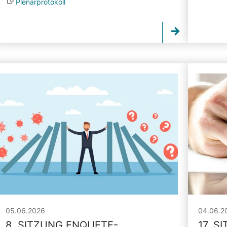
Plenarprotokoll
05.06.2026
04.06.2
8. SITZUNG ENQUETE-
17. S