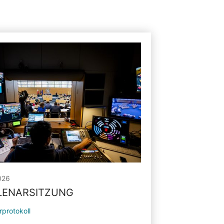
026
PLENARSITZUNG
rprotokoll