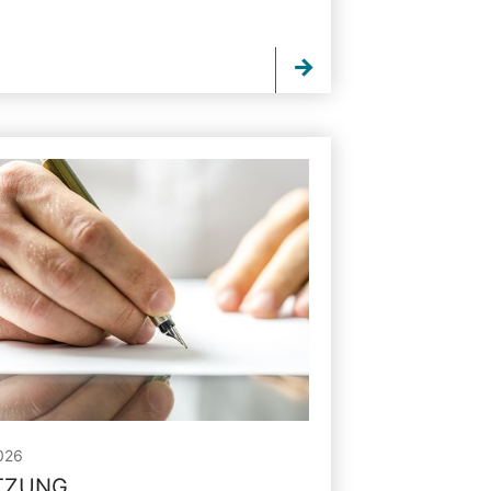
026
ITZUNG