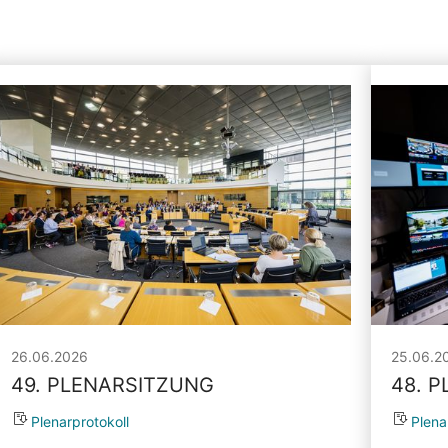
26.06.2026
25.06.2
49. PLENARSITZUNG
48. 
Plenarprotokoll
Plena