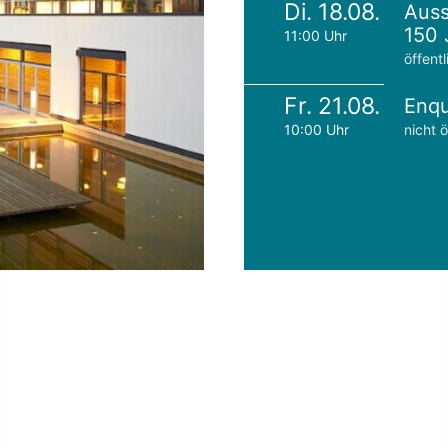
Di. 18.08.
Auss
150 
11:00 Uhr
öffentl
Fr. 21.08.
Enqu
10:00 Uhr
nicht ö