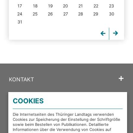
17
18
19
20
21
22
23
24
25
26
27
28
29
30
31
KONTAKT
SPRACHE
COOKIES
PORTALE DES THÜRINGER LANDTAGS
Die Internetseiten des Thüringer Landtags verwenden
Cookies zur Speicherung der Einstellung der Schriftgröße
sowie beim Bestellen von Publikationen. Detaillierte
EXTERNE LINKS
Informationen über die Verwendung von Cookies auf