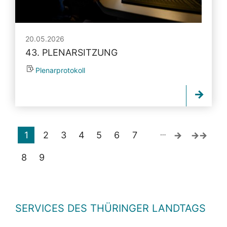
20.05.2026
43. PLENARSITZUNG
Plenarprotokoll
…
1
2
3
4
5
6
7
8
9
SERVICES DES THÜRINGER LANDTAGS