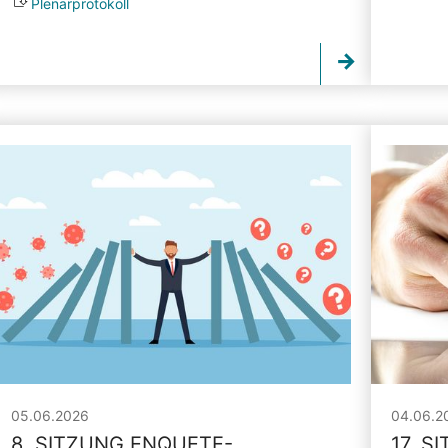
Plenarprotokoll
05.06.2026
04.06.2
8. SITZUNG ENQUETE-
17. S