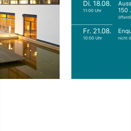
Di. 18.08.
Auss
150 
11:00 Uhr
öffentl
Fr. 21.08.
Enqu
10:00 Uhr
nicht ö