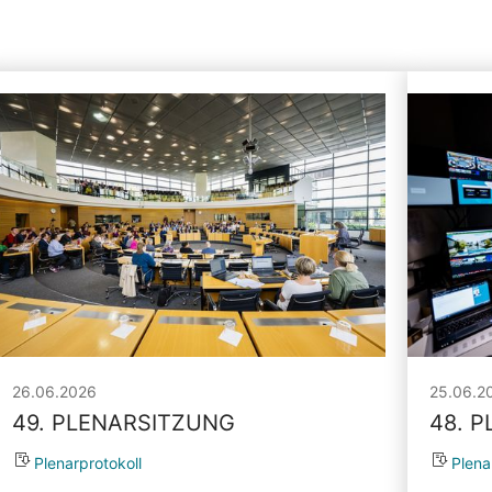
26.06.2026
25.06.2
49. PLENARSITZUNG
48. 
Plenarprotokoll
Plena