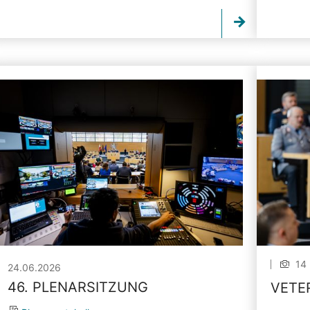
14 
24.06.2026
46. PLENARSITZUNG
VETE