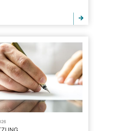
026
ITZUNG