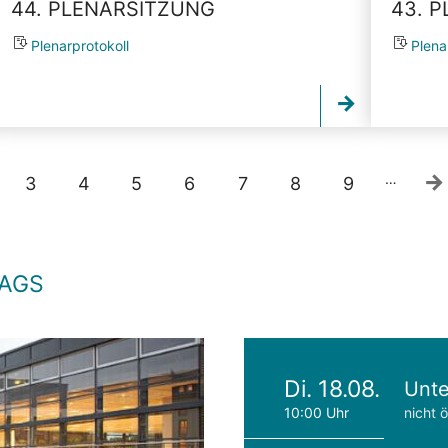
44. PLENARSITZUNG
43. 
Plenarprotokoll
Plena
…
3
4
5
6
7
8
9
TAGS
Di. 18.08.
Unte
10:00 Uhr
nicht ö