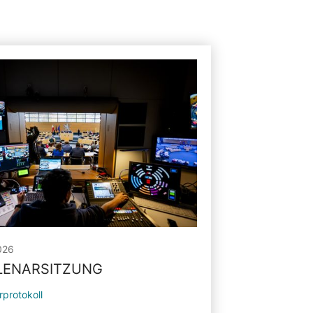
026
PLENARSITZUNG
rprotokoll