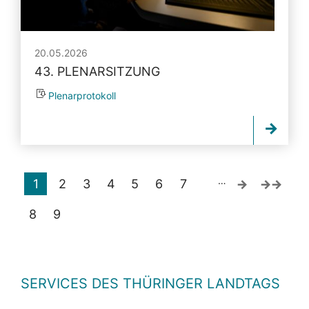
20.05.2026
43. PLENARSITZUNG
Plenarprotokoll
…
1
2
3
4
5
6
7
8
9
SERVICES DES THÜRINGER LANDTAGS