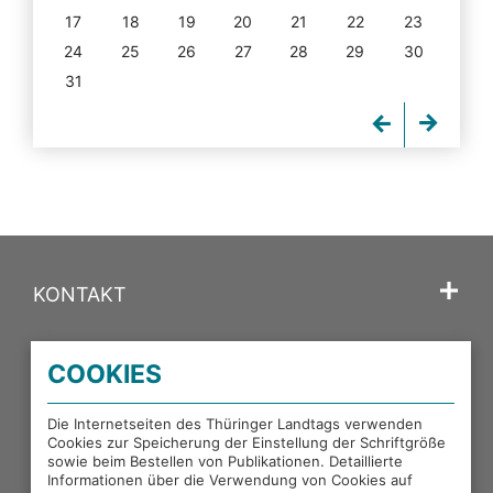
17
18
19
20
21
22
23
24
25
26
27
28
29
30
31
KONTAKT
SPRACHE
COOKIES
PORTALE DES THÜRINGER LANDTAGS
Die Internetseiten des Thüringer Landtags verwenden
Cookies zur Speicherung der Einstellung der Schriftgröße
sowie beim Bestellen von Publikationen. Detaillierte
EXTERNE LINKS
Informationen über die Verwendung von Cookies auf