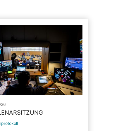
026
PLENARSITZUNG
rprotokoll