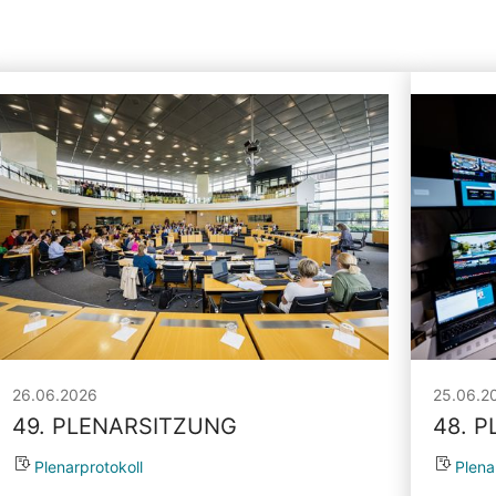
26.06.2026
25.06.2
49. PLENARSITZUNG
48. 
Plenarprotokoll
Plena