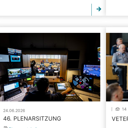
14 
24.06.2026
46. PLENARSITZUNG
VETE