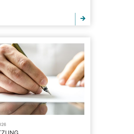
026
ITZUNG