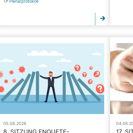
Plenarprotokoll
05.06.2026
04.06.2
8. SITZUNG ENQUETE-
17. S