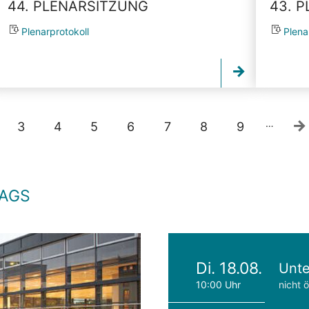
44. PLENARSITZUNG
43. 
Plenarprotokoll
Plena
…
3
4
5
6
7
8
9
TAGS
Di. 18.08.
Unte
10:00 Uhr
nicht ö