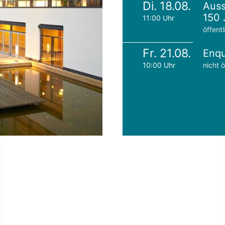
Di. 18.08.
Auss
150 
11:00 Uhr
öffentl
Fr. 21.08.
Enqu
10:00 Uhr
nicht ö