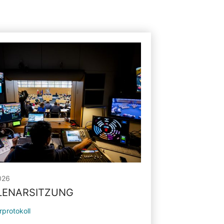
026
PLENARSITZUNG
rprotokoll