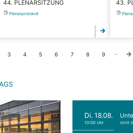
44. PLENARSITZUNG
43. 
Plenarprotokoll
Plena
…
3
4
5
6
7
8
9
TAGS
Di. 18.08.
Unte
10:00 Uhr
nicht ö