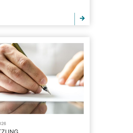
026
ITZUNG