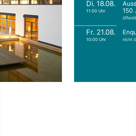
Di. 18.08.
Auss
150 
11:00 Uhr
öffentl
Fr. 21.08.
Enqu
10:00 Uhr
nicht ö