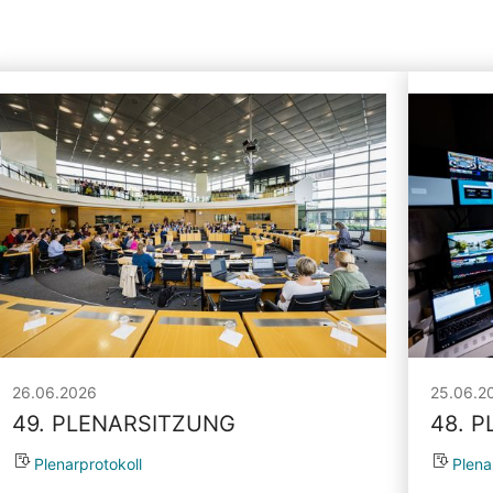
26.06.2026
25.06.2
49. PLENARSITZUNG
48. 
Plenarprotokoll
Plena