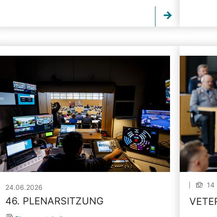
14 
24.06.2026
46. PLENARSITZUNG
VETE