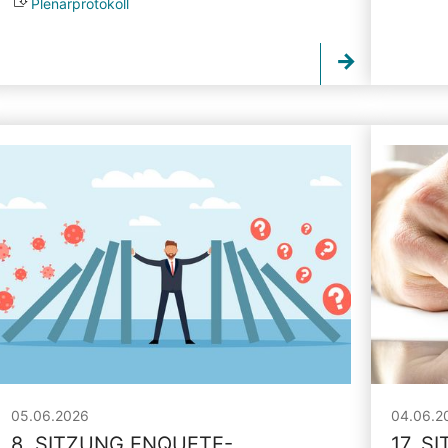
Plenarprotokoll
05.06.2026
04.06.2
8. SITZUNG ENQUETE-
17. S