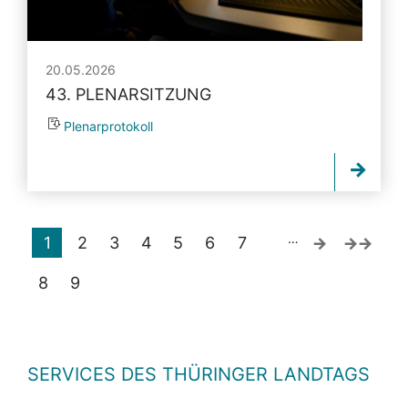
20.05.2026
43. PLENARSITZUNG
Plenarprotokoll
…
1
2
3
4
5
6
7
8
9
SERVICES DES THÜRINGER LANDTAGS