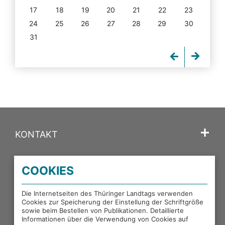
17
18
19
20
21
22
23
24
25
26
27
28
29
30
31
KONTAKT
SPRACHE
COOKIES
PORTALE DES THÜRINGER LANDTAGS
Die Internetseiten des Thüringer Landtags verwenden
Cookies zur Speicherung der Einstellung der Schriftgröße
sowie beim Bestellen von Publikationen. Detaillierte
EXTERNE LINKS
Informationen über die Verwendung von Cookies auf