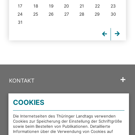
17
18
19
20
21
22
23
24
25
26
27
28
29
30
31
KONTAKT
SPRACHE
COOKIES
PORTALE DES THÜRINGER LANDTAGS
Die Internetseiten des Thüringer Landtags verwenden
Cookies zur Speicherung der Einstellung der Schriftgröße
sowie beim Bestellen von Publikationen. Detaillierte
EXTERNE LINKS
Informationen über die Verwendung von Cookies auf