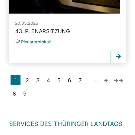
20.05.2026
43. PLENARSITZUNG
Plenarprotokoll
…
1
2
3
4
5
6
7
8
9
SERVICES DES THÜRINGER LANDTAGS