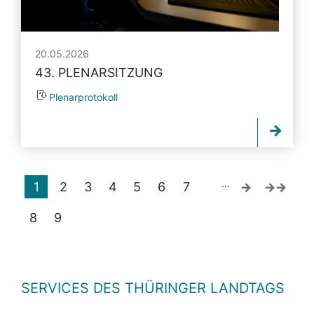
20.05.2026
43. PLENARSITZUNG
Plenarprotokoll
…
1
2
3
4
5
6
7
8
9
SERVICES DES THÜRINGER LANDTAGS