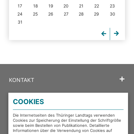
17
18
19
20
21
22
23
24
25
26
27
28
29
30
31
KONTAKT
SPRACHE
COOKIES
PORTALE DES THÜRINGER LANDTAGS
Die Internetseiten des Thüringer Landtags verwenden
Cookies zur Speicherung der Einstellung der Schriftgröße
sowie beim Bestellen von Publikationen. Detaillierte
EXTERNE LINKS
Informationen über die Verwendung von Cookies auf