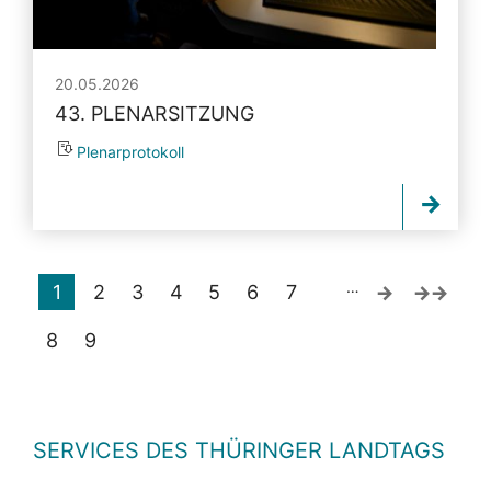
20.05.2026
43. PLENARSITZUNG
Plenarprotokoll
…
1
2
3
4
5
6
7
8
9
SERVICES DES THÜRINGER LANDTAGS