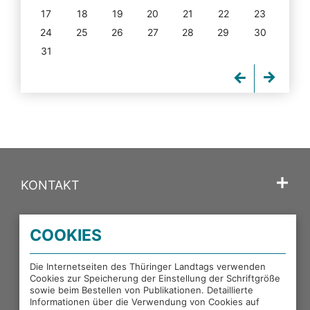
17
18
19
20
21
22
23
24
25
26
27
28
29
30
31
KONTAKT
SPRACHE
COOKIES
PORTALE DES THÜRINGER LANDTAGS
Die Internetseiten des Thüringer Landtags verwenden
Cookies zur Speicherung der Einstellung der Schriftgröße
sowie beim Bestellen von Publikationen. Detaillierte
EXTERNE LINKS
Informationen über die Verwendung von Cookies auf