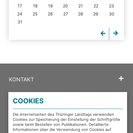
17
18
19
20
21
22
23
24
25
26
27
28
29
30
31
KONTAKT
SPRACHE
COOKIES
PORTALE DES THÜRINGER LANDTAGS
Die Internetseiten des Thüringer Landtags verwenden
Cookies zur Speicherung der Einstellung der Schriftgröße
sowie beim Bestellen von Publikationen. Detaillierte
EXTERNE LINKS
Informationen über die Verwendung von Cookies auf