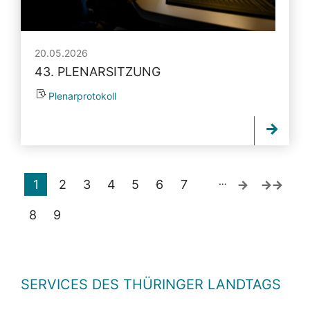
20.05.2026
43. PLENARSITZUNG
Plenarprotokoll
…
1
2
3
4
5
6
7
8
9
SERVICES DES THÜRINGER LANDTAGS