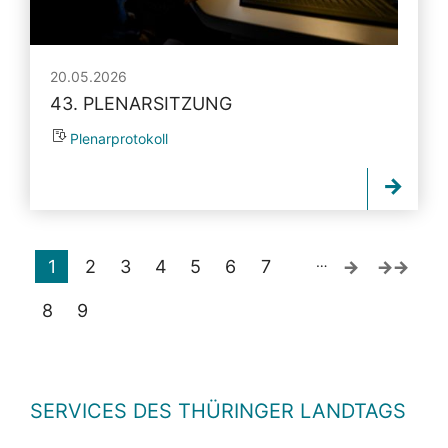
20.05.2026
43. PLENARSITZUNG
Plenarprotokoll
…
1
2
3
4
5
6
7
8
9
SERVICES DES THÜRINGER LANDTAGS