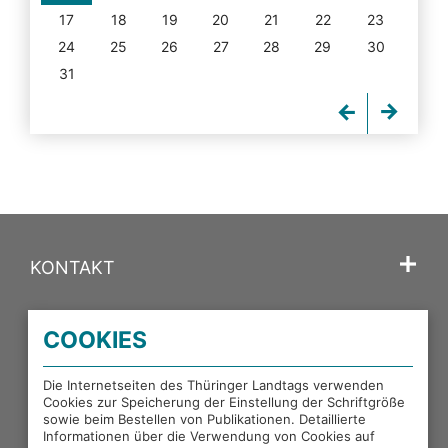
17
18
19
20
21
22
23
24
25
26
27
28
29
30
31
KONTAKT
SPRACHE
COOKIES
PORTALE DES THÜRINGER LANDTAGS
Die Internetseiten des Thüringer Landtags verwenden
Cookies zur Speicherung der Einstellung der Schriftgröße
sowie beim Bestellen von Publikationen. Detaillierte
EXTERNE LINKS
Informationen über die Verwendung von Cookies auf