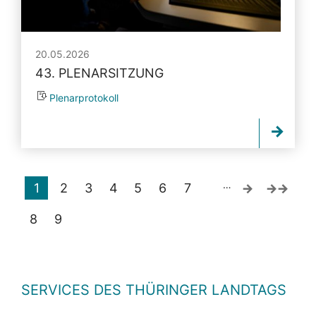
20.05.2026
43. PLENARSITZUNG
Plenarprotokoll
…
1
2
3
4
5
6
7
8
9
SERVICES DES THÜRINGER LANDTAGS