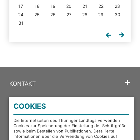
17
18
19
20
21
22
23
24
25
26
27
28
29
30
31
KONTAKT
SPRACHE
COOKIES
PORTALE DES THÜRINGER LANDTAGS
Die Internetseiten des Thüringer Landtags verwenden
Cookies zur Speicherung der Einstellung der Schriftgröße
sowie beim Bestellen von Publikationen. Detaillierte
EXTERNE LINKS
Informationen über die Verwendung von Cookies auf