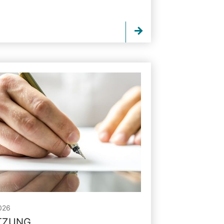
026
ITZUNG