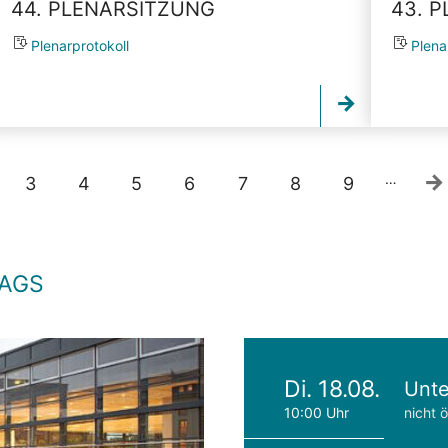
44. PLENARSITZUNG
43. 
Plenarprotokoll
Plena
…
3
4
5
6
7
8
9
TAGS
Di. 18.08.
Unte
10:00 Uhr
nicht ö