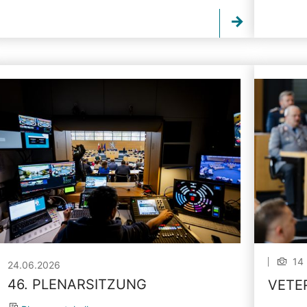
14 
24.06.2026
46. PLENARSITZUNG
VETE