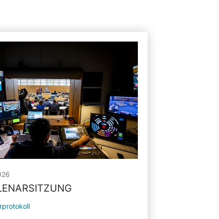
026
PLENARSITZUNG
rprotokoll