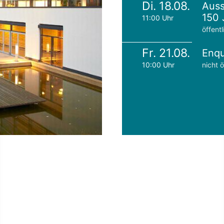
Di. 18.08.
Auss
150 
11:00 Uhr
öffentl
Fr. 21.08.
Enqu
10:00 Uhr
nicht ö