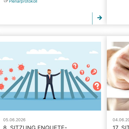
Plenarprotokoll
05.06.2026
04.06.2
8. SITZUNG ENQUETE-
17. S