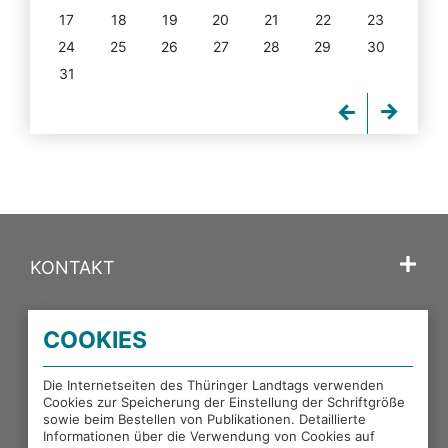
17
18
19
20
21
22
23
24
25
26
27
28
29
30
31
KONTAKT
SPRACHE
COOKIES
PORTALE DES THÜRINGER LANDTAGS
Die Internetseiten des Thüringer Landtags verwenden
Cookies zur Speicherung der Einstellung der Schriftgröße
sowie beim Bestellen von Publikationen. Detaillierte
EXTERNE LINKS
Informationen über die Verwendung von Cookies auf