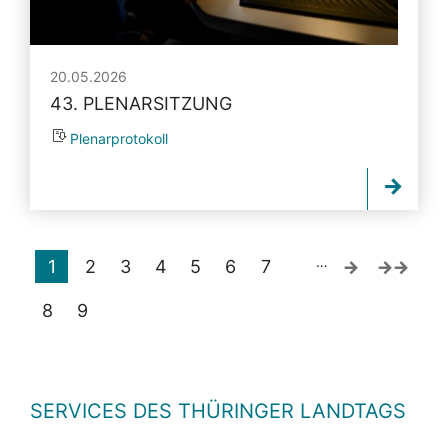
20.05.2026
43. PLENARSITZUNG
Plenarprotokoll
…
1
2
3
4
5
6
7
8
9
SERVICES DES THÜRINGER LANDTAGS