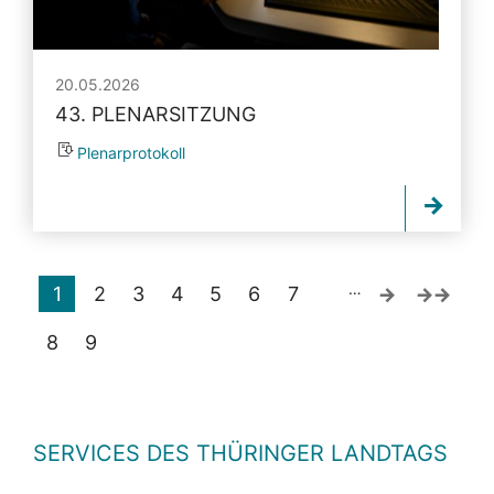
20.05.2026
43. PLENARSITZUNG
Plenarprotokoll
…
1
2
3
4
5
6
7
8
9
SERVICES DES THÜRINGER LANDTAGS