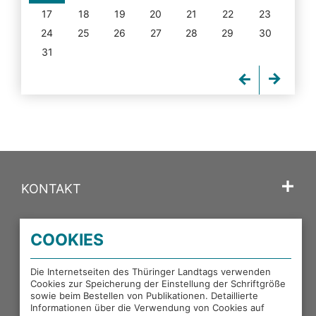
17
18
19
20
21
22
23
24
25
26
27
28
29
30
31
KONTAKT
SPRACHE
COOKIES
PORTALE DES THÜRINGER LANDTAGS
Die Internetseiten des Thüringer Landtags verwenden
Cookies zur Speicherung der Einstellung der Schriftgröße
sowie beim Bestellen von Publikationen. Detaillierte
EXTERNE LINKS
Informationen über die Verwendung von Cookies auf