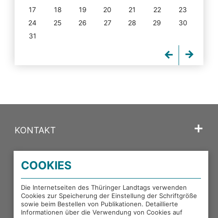
17
18
19
20
21
22
23
24
25
26
27
28
29
30
31
KONTAKT
SPRACHE
COOKIES
PORTALE DES THÜRINGER LANDTAGS
Die Internetseiten des Thüringer Landtags verwenden
Cookies zur Speicherung der Einstellung der Schriftgröße
sowie beim Bestellen von Publikationen. Detaillierte
EXTERNE LINKS
Informationen über die Verwendung von Cookies auf