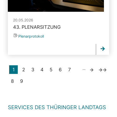
20.05.2026
43. PLENARSITZUNG
Plenarprotokoll
…
1
2
3
4
5
6
7
8
9
SERVICES DES THÜRINGER LANDTAGS