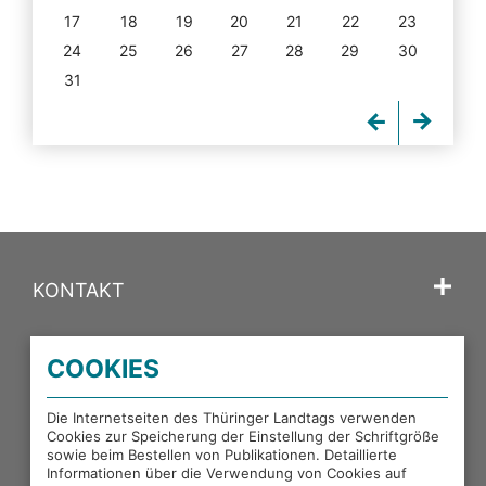
17
18
19
20
21
22
23
24
25
26
27
28
29
30
31
KONTAKT
SPRACHE
COOKIES
PORTALE DES THÜRINGER LANDTAGS
Die Internetseiten des Thüringer Landtags verwenden
Cookies zur Speicherung der Einstellung der Schriftgröße
sowie beim Bestellen von Publikationen. Detaillierte
EXTERNE LINKS
Informationen über die Verwendung von Cookies auf