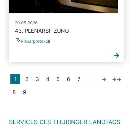
20.05.2026
43. PLENARSITZUNG
Plenarprotokoll
…
1
2
3
4
5
6
7
8
9
SERVICES DES THÜRINGER LANDTAGS