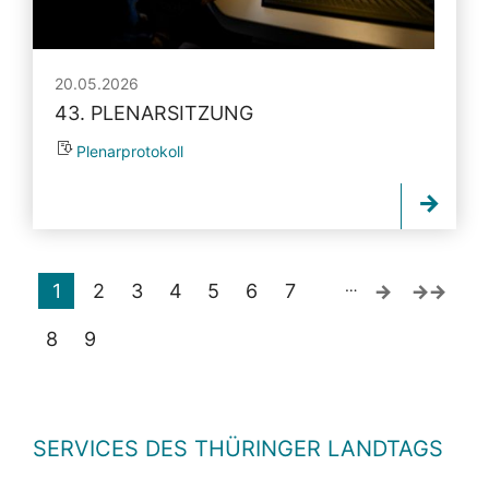
20.05.2026
43. PLENARSITZUNG
Plenarprotokoll
…
1
2
3
4
5
6
7
8
9
SERVICES DES THÜRINGER LANDTAGS