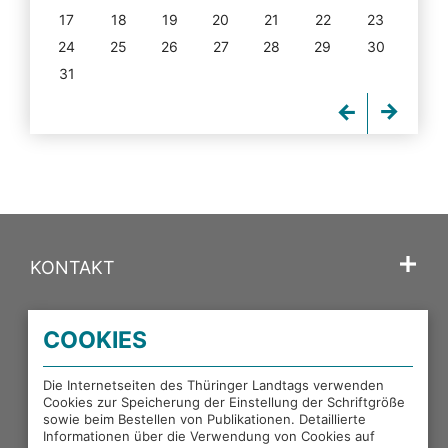
17
18
19
20
21
22
23
24
25
26
27
28
29
30
31
KONTAKT
SPRACHE
COOKIES
PORTALE DES THÜRINGER LANDTAGS
Die Internetseiten des Thüringer Landtags verwenden
Cookies zur Speicherung der Einstellung der Schriftgröße
sowie beim Bestellen von Publikationen. Detaillierte
EXTERNE LINKS
Informationen über die Verwendung von Cookies auf