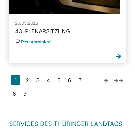
20.05.2026
43. PLENARSITZUNG
Plenarprotokoll
…
1
2
3
4
5
6
7
8
9
SERVICES DES THÜRINGER LANDTAGS