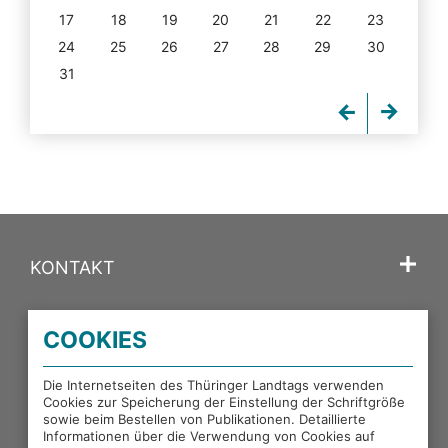
17
18
19
20
21
22
23
24
25
26
27
28
29
30
31
KONTAKT
SPRACHE
COOKIES
PORTALE DES THÜRINGER LANDTAGS
Die Internetseiten des Thüringer Landtags verwenden
Cookies zur Speicherung der Einstellung der Schriftgröße
sowie beim Bestellen von Publikationen. Detaillierte
EXTERNE LINKS
Informationen über die Verwendung von Cookies auf