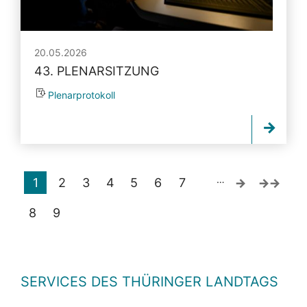
20.05.2026
43. PLENARSITZUNG
Plenarprotokoll
…
1
2
3
4
5
6
7
8
9
SERVICES DES THÜRINGER LANDTAGS