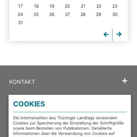
17
18
19
20
21
22
23
24
25
26
27
28
29
30
31
KONTAKT
SPRACHE
COOKIES
PORTALE DES THÜRINGER LANDTAGS
Die Internetseiten des Thüringer Landtags verwenden
Cookies zur Speicherung der Einstellung der Schriftgröße
sowie beim Bestellen von Publikationen. Detaillierte
EXTERNE LINKS
Informationen über die Verwendung von Cookies auf