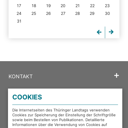
17
18
19
20
21
22
23
24
25
26
27
28
29
30
31
KONTAKT
SPRACHE
COOKIES
PORTALE DES THÜRINGER LANDTAGS
Die Internetseiten des Thüringer Landtags verwenden
Cookies zur Speicherung der Einstellung der Schriftgröße
sowie beim Bestellen von Publikationen. Detaillierte
EXTERNE LINKS
Informationen über die Verwendung von Cookies auf