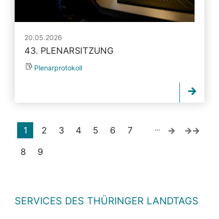
20.05.2026
43. PLENARSITZUNG
Plenarprotokoll
…
1
2
3
4
5
6
7
8
9
SERVICES DES THÜRINGER LANDTAGS