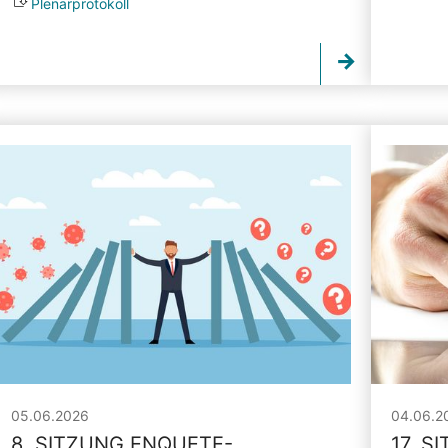
Plenarprotokoll
05.06.2026
04.06.2
8. SITZUNG ENQUETE-
17. S