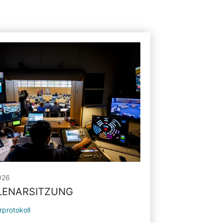
026
PLENARSITZUNG
rprotokoll