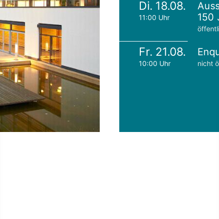
Di. 18.08.
Auss
150 
11:00 Uhr
öffentl
Fr. 21.08.
Enqu
10:00 Uhr
nicht ö