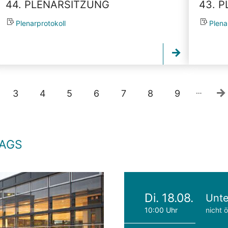
44. PLENARSITZUNG
43. 
Plenarprotokoll
Plena
…
3
4
5
6
7
8
9
TAGS
Di. 18.08.
Unte
10:00 Uhr
nicht ö