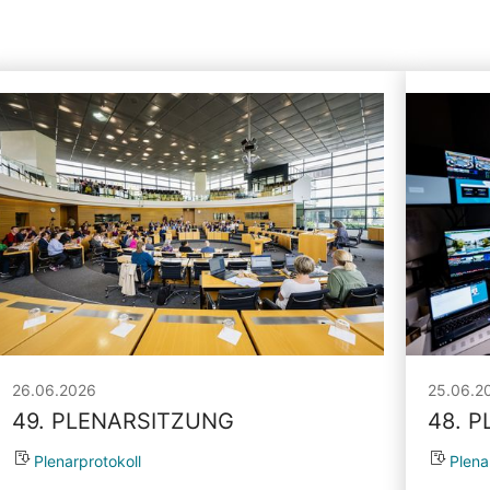
26.06.2026
25.06.2
49. PLENARSITZUNG
48. 
Plenarprotokoll
Plena