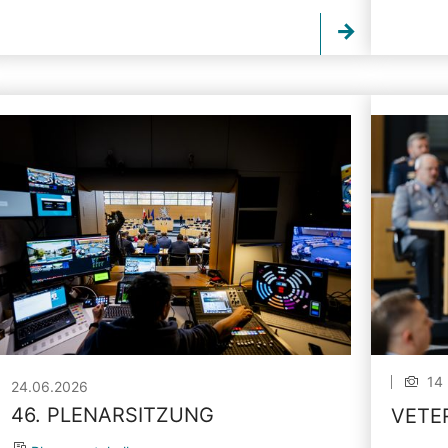
14 
24.06.2026
46. PLENARSITZUNG
VETE