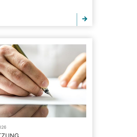
026
ITZUNG