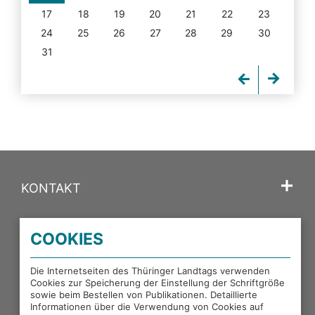
17
18
19
20
21
22
23
24
25
26
27
28
29
30
31
KONTAKT
SPRACHE
COOKIES
PORTALE DES THÜRINGER LANDTAGS
Die Internetseiten des Thüringer Landtags verwenden
Cookies zur Speicherung der Einstellung der Schriftgröße
sowie beim Bestellen von Publikationen. Detaillierte
EXTERNE LINKS
Informationen über die Verwendung von Cookies auf