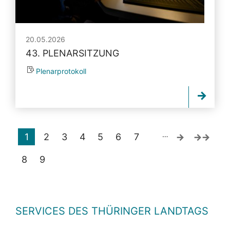
20.05.2026
43. PLENARSITZUNG
Plenarprotokoll
…
1
2
3
4
5
6
7
8
9
SERVICES DES THÜRINGER LANDTAGS