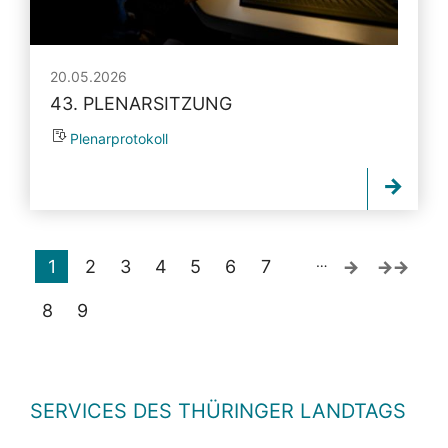
20.05.2026
43. PLENARSITZUNG
Plenarprotokoll
…
1
2
3
4
5
6
7
8
9
SERVICES DES THÜRINGER LANDTAGS