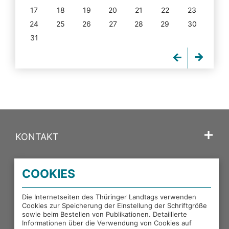
17
18
19
20
21
22
23
24
25
26
27
28
29
30
31
KONTAKT
SPRACHE
COOKIES
PORTALE DES THÜRINGER LANDTAGS
Die Internetseiten des Thüringer Landtags verwenden
Cookies zur Speicherung der Einstellung der Schriftgröße
sowie beim Bestellen von Publikationen. Detaillierte
EXTERNE LINKS
Informationen über die Verwendung von Cookies auf