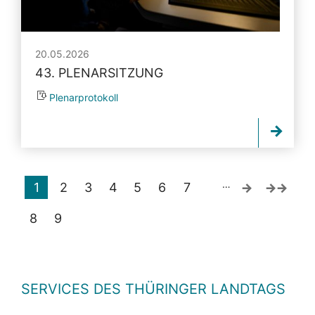
20.05.2026
43. PLENARSITZUNG
Plenarprotokoll
…
1
2
3
4
5
6
7
8
9
SERVICES DES THÜRINGER LANDTAGS