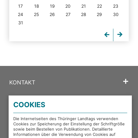
17
18
19
20
21
22
23
24
25
26
27
28
29
30
31
KONTAKT
SPRACHE
COOKIES
PORTALE DES THÜRINGER LANDTAGS
Die Internetseiten des Thüringer Landtags verwenden
Cookies zur Speicherung der Einstellung der Schriftgröße
sowie beim Bestellen von Publikationen. Detaillierte
EXTERNE LINKS
Informationen über die Verwendung von Cookies auf