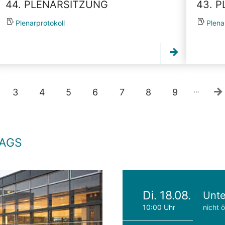
44. PLENARSITZUNG
43. 
Plenarprotokoll
Plena
…
3
4
5
6
7
8
9
TAGS
Di. 18.08.
Unte
10:00 Uhr
nicht ö