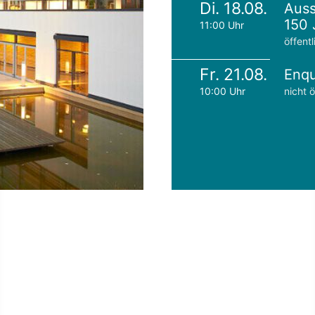
Di. 18.08.
Auss
150 
11:00 Uhr
öffentl
Fr. 21.08.
Enqu
10:00 Uhr
nicht ö