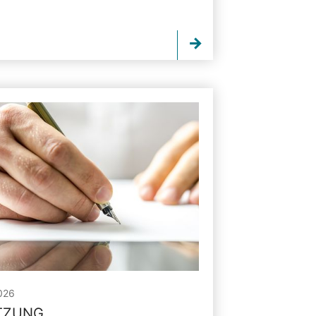
026
ITZUNG