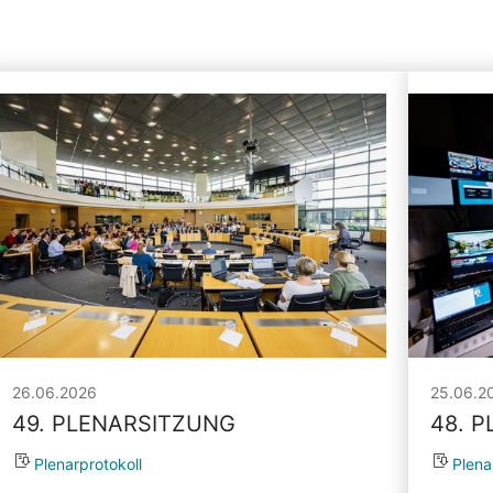
26.06.2026
25.06.2
49. PLENARSITZUNG
48. 
Plenarprotokoll
Plena