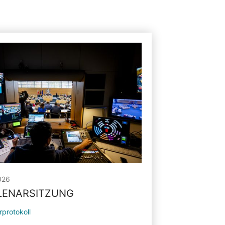
026
PLENARSITZUNG
rprotokoll