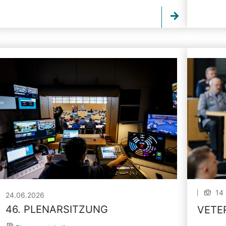
14 
24.06.2026
46. PLENARSITZUNG
VETE