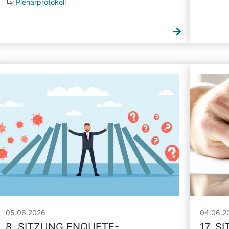
Plenarprotokoll
05.06.2026
04.06.2
8. SITZUNG ENQUETE-
17. S