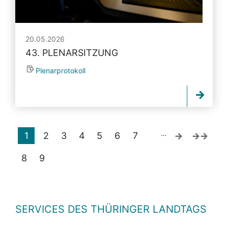
20.05.2026
43. PLENARSITZUNG
Plenarprotokoll
…
1
2
3
4
5
6
7
8
9
SERVICES DES THÜRINGER LANDTAGS