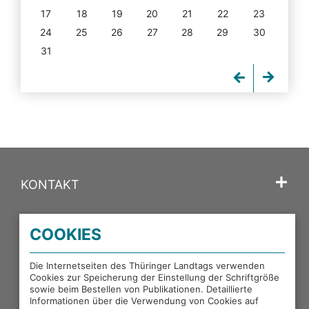
17
18
19
20
21
22
23
24
25
26
27
28
29
30
31
KONTAKT
SPRACHE
COOKIES
PORTALE DES THÜRINGER LANDTAGS
Die Internetseiten des Thüringer Landtags verwenden
Cookies zur Speicherung der Einstellung der Schriftgröße
sowie beim Bestellen von Publikationen. Detaillierte
EXTERNE LINKS
Informationen über die Verwendung von Cookies auf