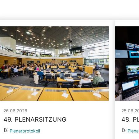
26.06.2026
25.06.2
49. PLENARSITZUNG
48. 
Plenarprotokoll
Plena