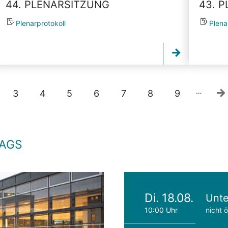
44. PLENARSITZUNG
43. 
Plenarprotokoll
Plena
…
3
4
5
6
7
8
9
TAGS
Di. 18.08.
Unte
10:00 Uhr
nicht ö