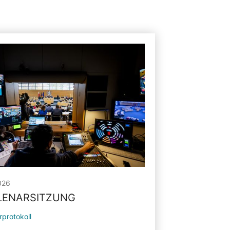
026
PLENARSITZUNG
rprotokoll