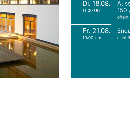
Di. 18.08.
Auss
150 
11:00 Uhr
öffentl
Fr. 21.08.
Enqu
10:00 Uhr
nicht ö