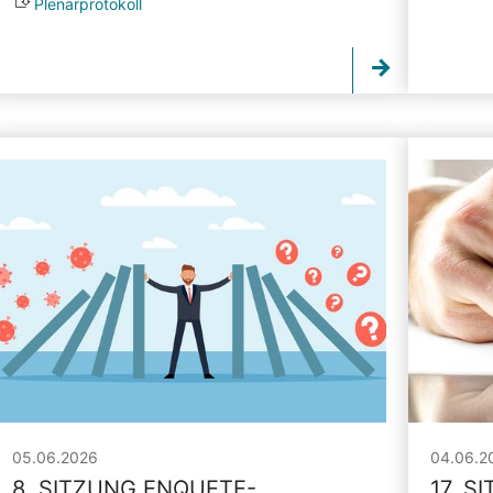
Plenarprotokoll
05.06.2026
04.06.2
8. SITZUNG ENQUETE-
17. S