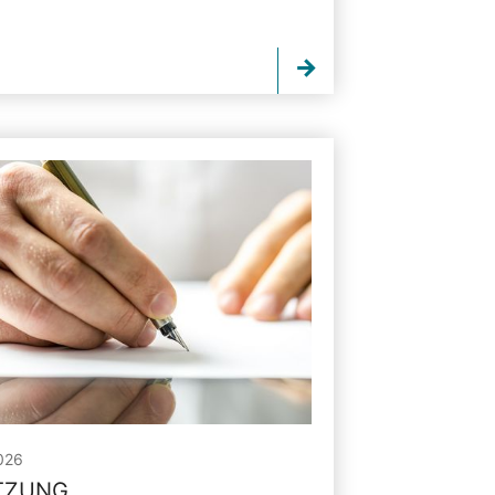
026
ITZUNG