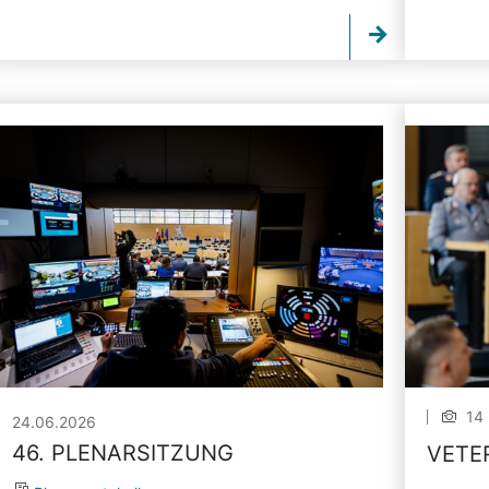
14 
24.06.2026
46. PLENARSITZUNG
VETE