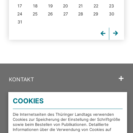
17
18
19
20
21
22
23
24
25
26
27
28
29
30
31
KONTAKT
SPRACHE
COOKIES
PORTALE DES THÜRINGER LANDTAGS
Die Internetseiten des Thüringer Landtags verwenden
Cookies zur Speicherung der Einstellung der Schriftgröße
sowie beim Bestellen von Publikationen. Detaillierte
EXTERNE LINKS
Informationen über die Verwendung von Cookies auf