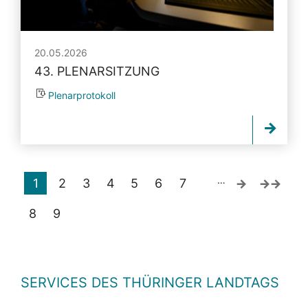
20.05.2026
43. PLENARSITZUNG
Plenarprotokoll
…
1
2
3
4
5
6
7
8
9
SERVICES DES THÜRINGER LANDTAGS