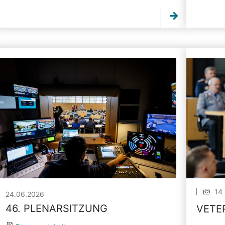
14 
24.06.2026
46. PLENARSITZUNG
VETE