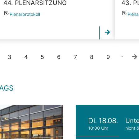
44. PLENARSITZUNG
43. 
Plenarprotokoll
Plena
…
3
4
5
6
7
8
9
TAGS
Di. 18.08.
Unte
10:00 Uhr
nicht ö