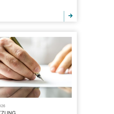
026
ITZUNG