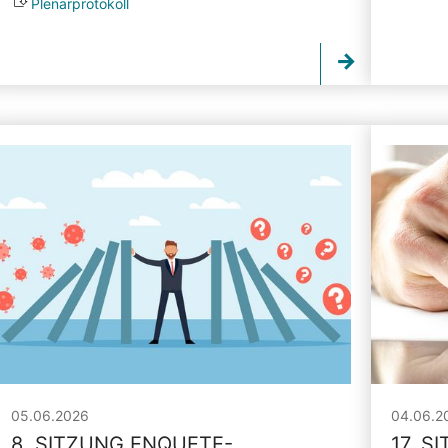
Plenarprotokoll
05.06.2026
04.06.2
8. SITZUNG ENQUETE-
17. S