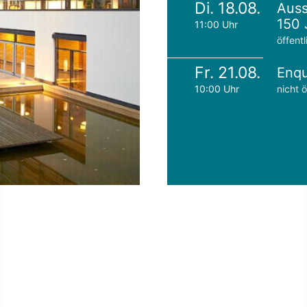
Di. 18.08.
Auss
150 
11:00 Uhr
öffentl
Fr. 21.08.
Enqu
10:00 Uhr
nicht ö