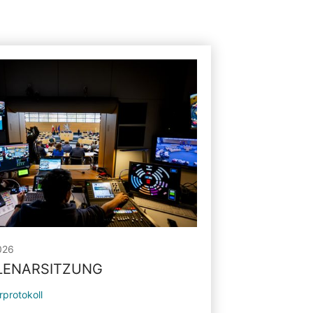
026
PLENARSITZUNG
rprotokoll