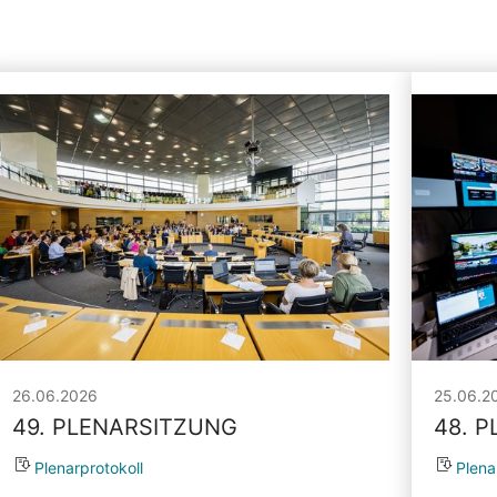
26.06.2026
25.06.2
49. PLENARSITZUNG
48. 
Plenarprotokoll
Plena