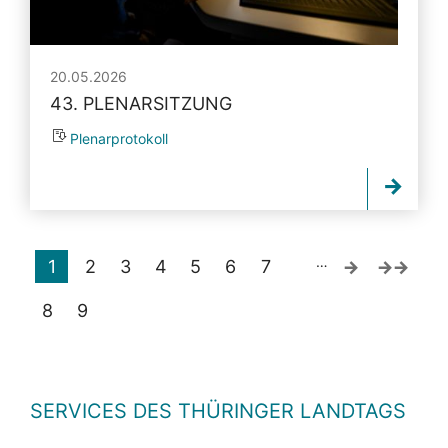
20.05.2026
43. PLENARSITZUNG
Plenarprotokoll
…
1
2
3
4
5
6
7
8
9
SERVICES DES THÜRINGER LANDTAGS