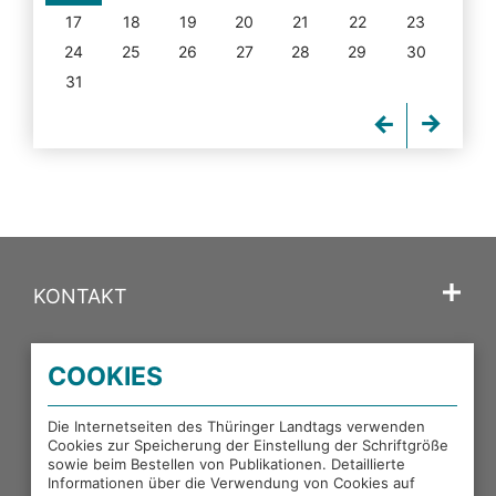
17
18
19
20
21
22
23
24
25
26
27
28
29
30
31
KONTAKT
SPRACHE
COOKIES
PORTALE DES THÜRINGER LANDTAGS
Die Internetseiten des Thüringer Landtags verwenden
Cookies zur Speicherung der Einstellung der Schriftgröße
sowie beim Bestellen von Publikationen. Detaillierte
EXTERNE LINKS
Informationen über die Verwendung von Cookies auf