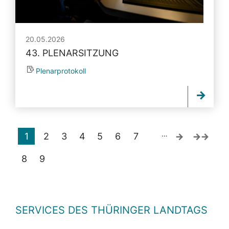
20.05.2026
43. PLENARSITZUNG
Plenarprotokoll
…
1
2
3
4
5
6
7
8
9
SERVICES DES THÜRINGER LANDTAGS