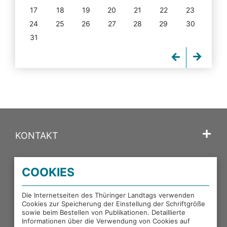
17
18
19
20
21
22
23
24
25
26
27
28
29
30
31
KONTAKT
SPRACHE
COOKIES
PORTALE DES THÜRINGER LANDTAGS
Die Internetseiten des Thüringer Landtags verwenden
Cookies zur Speicherung der Einstellung der Schriftgröße
sowie beim Bestellen von Publikationen. Detaillierte
EXTERNE LINKS
Informationen über die Verwendung von Cookies auf