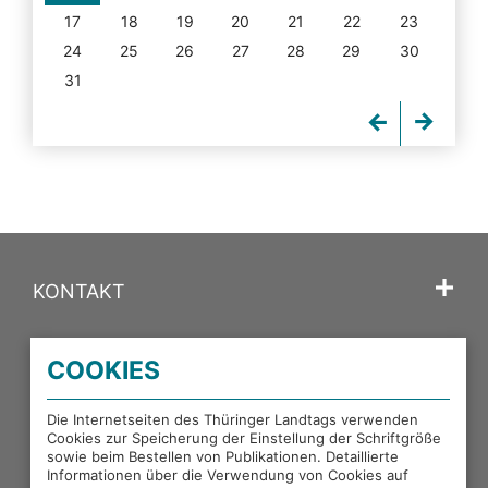
17
18
19
20
21
22
23
24
25
26
27
28
29
30
31
KONTAKT
SPRACHE
COOKIES
PORTALE DES THÜRINGER LANDTAGS
Die Internetseiten des Thüringer Landtags verwenden
Cookies zur Speicherung der Einstellung der Schriftgröße
sowie beim Bestellen von Publikationen. Detaillierte
EXTERNE LINKS
Informationen über die Verwendung von Cookies auf