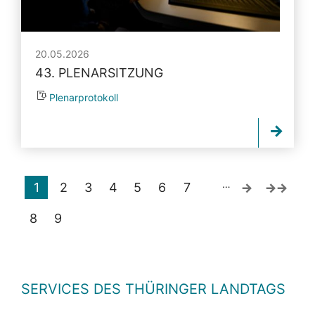
20.05.2026
43. PLENARSITZUNG
Plenarprotokoll
…
1
2
3
4
5
6
7
8
9
SERVICES DES THÜRINGER LANDTAGS