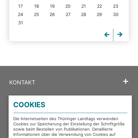
17
18
19
20
21
22
23
24
25
26
27
28
29
30
31
KONTAKT
SPRACHE
COOKIES
PORTALE DES THÜRINGER LANDTAGS
Die Internetseiten des Thüringer Landtags verwenden
Cookies zur Speicherung der Einstellung der Schriftgröße
sowie beim Bestellen von Publikationen. Detaillierte
EXTERNE LINKS
Informationen über die Verwendung von Cookies auf