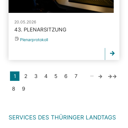
20.05.2026
43. PLENARSITZUNG
Plenarprotokoll
…
1
2
3
4
5
6
7
8
9
SERVICES DES THÜRINGER LANDTAGS