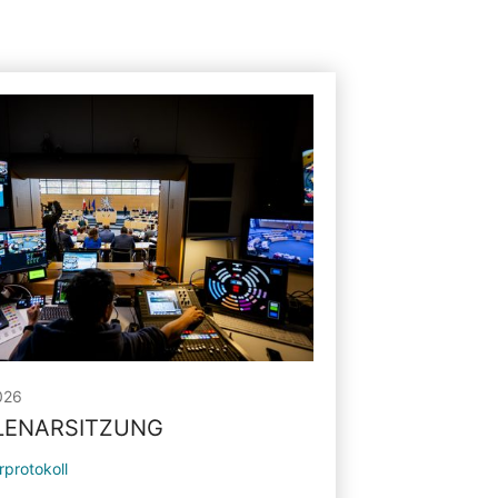
026
PLENARSITZUNG
rprotokoll