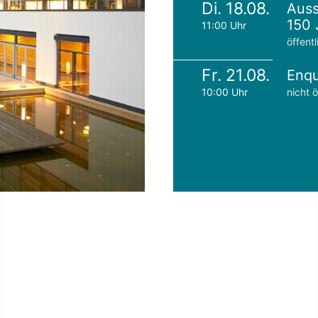
Di. 18.08.
Auss
150 
11:00 Uhr
öffentl
Fr. 21.08.
Enqu
10:00 Uhr
nicht ö