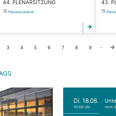
44. PLENARSITZUNG
43. 
Plenarprotokoll
Plena
…
3
4
5
6
7
8
9
TAGS
Di. 18.08.
Unte
10:00 Uhr
nicht ö