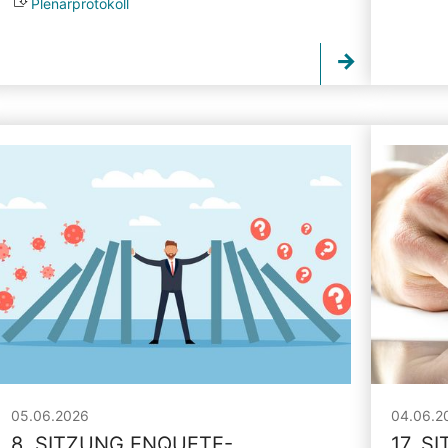
Plenarprotokoll
05.06.2026
04.06.2
8. SITZUNG ENQUETE-
17. S