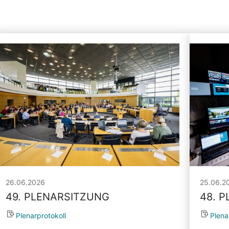
26.06.2026
25.06.2
49. PLENARSITZUNG
48. 
Plenarprotokoll
Plena