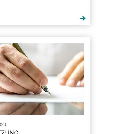
026
ITZUNG