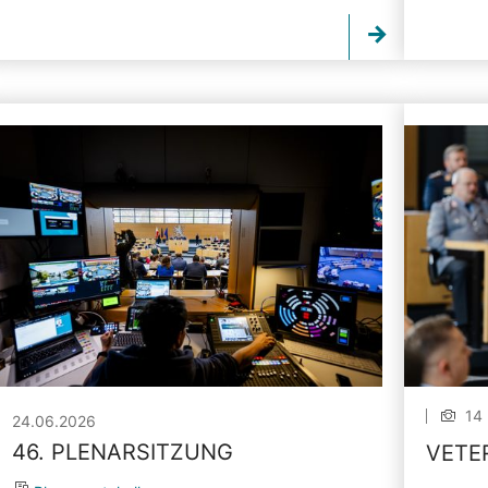
14 
24.06.2026
46. PLENARSITZUNG
VETE