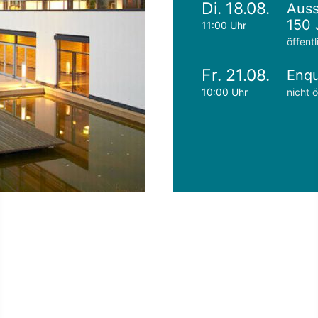
Di. 18.08.
Auss
150 
11:00 Uhr
öffentl
Fr. 21.08.
Enqu
10:00 Uhr
nicht ö