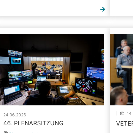
14 
24.06.2026
46. PLENARSITZUNG
VETE