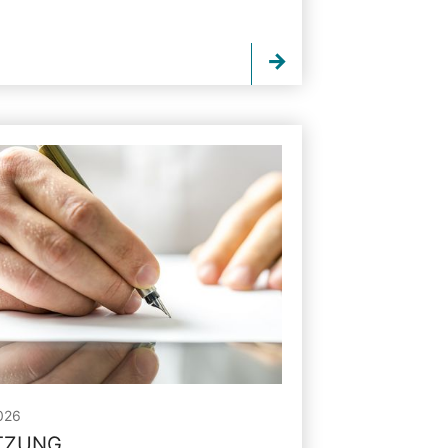
026
ITZUNG