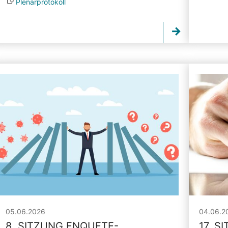
Plenarprotokoll
05.06.2026
04.06.2
8. SITZUNG ENQUETE-
17. S