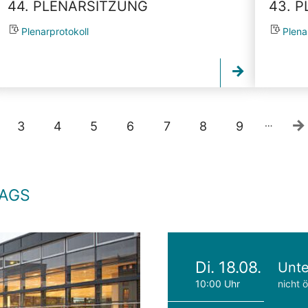
44. PLENARSITZUNG
43. 
Plenarprotokoll
Plena
…
3
4
5
6
7
8
9
TAGS
Di. 18.08.
Unte
10:00 Uhr
nicht ö