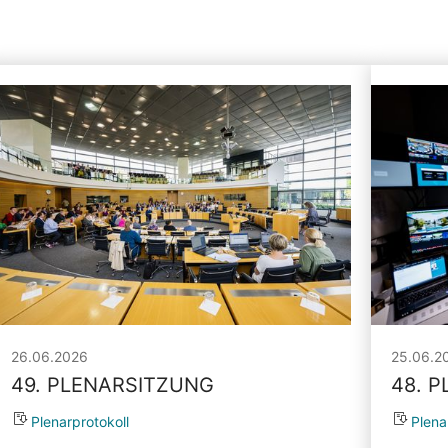
26.06.2026
25.06.2
49. PLENARSITZUNG
48. 
Plenarprotokoll
Plena