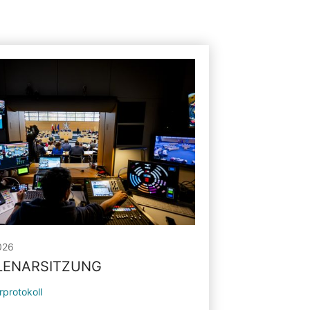
026
PLENARSITZUNG
rprotokoll