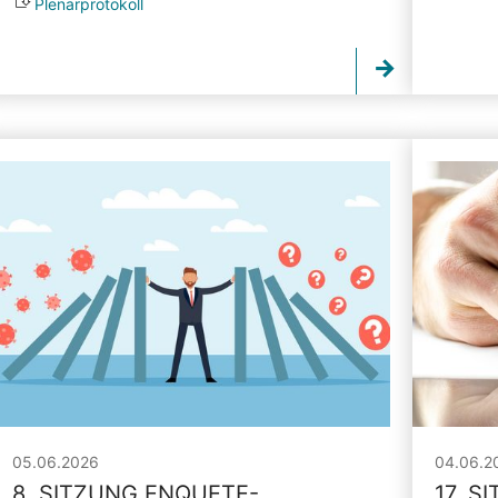
Plenarprotokoll
05.06.2026
04.06.2
8. SITZUNG ENQUETE-
17. S