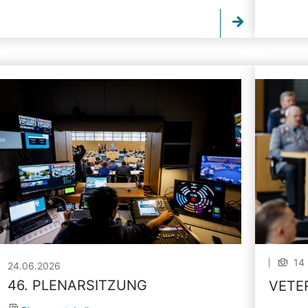
14 
24.06.2026
46. PLENARSITZUNG
VETE