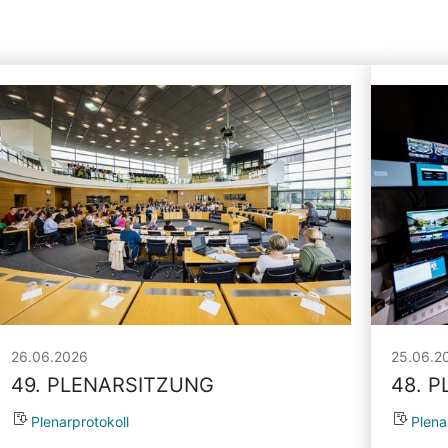
26.06.2026
25.06.2
49. PLENARSITZUNG
48. 
Plenarprotokoll
Plena