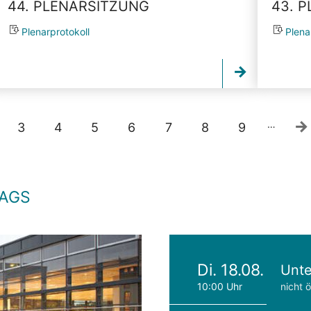
44. PLENARSITZUNG
43. 
Plenarprotokoll
Plena
…
3
4
5
6
7
8
9
TAGS
Di. 18.08.
Unte
10:00 Uhr
nicht ö