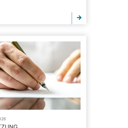
026
ITZUNG