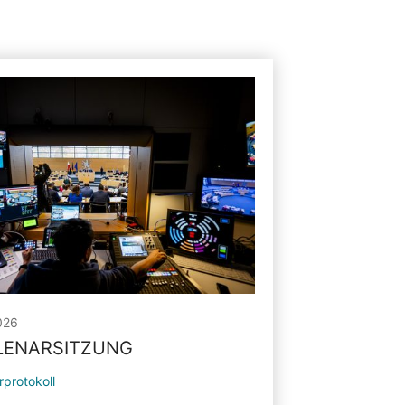
026
PLENARSITZUNG
rprotokoll