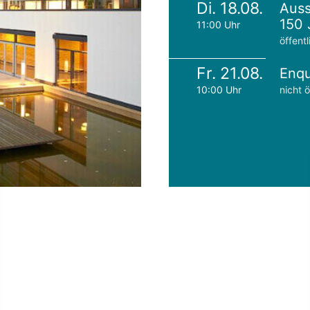
Di. 18.08.
Auss
150 
11:00 Uhr
öffentl
Fr. 21.08.
Enqu
10:00 Uhr
nicht ö