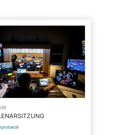
026
PLENARSITZUNG
rprotokoll