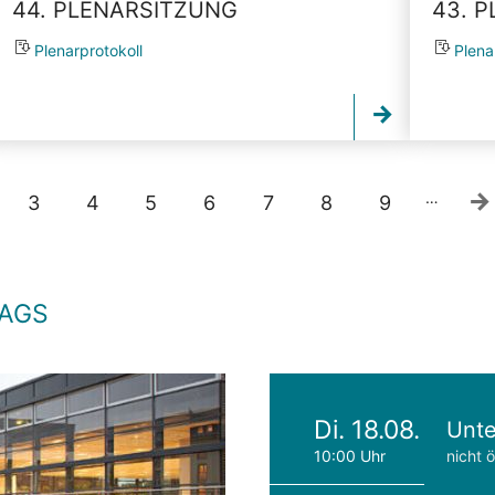
44. PLENARSITZUNG
43. 
Plenarprotokoll
Plena
…
3
4
5
6
7
8
9
TAGS
Di. 18.08.
Unte
10:00 Uhr
nicht ö