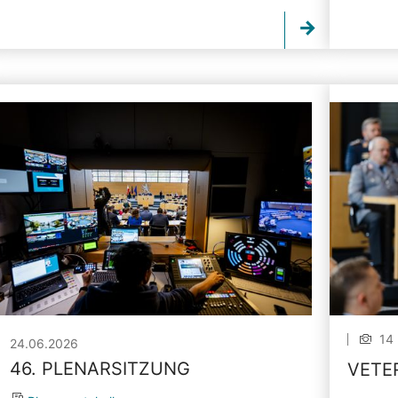
14 
24.06.2026
46. PLENARSITZUNG
VETE