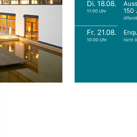
Di. 18.08.
Auss
150 
11:00 Uhr
öffentl
Fr. 21.08.
Enqu
10:00 Uhr
nicht ö