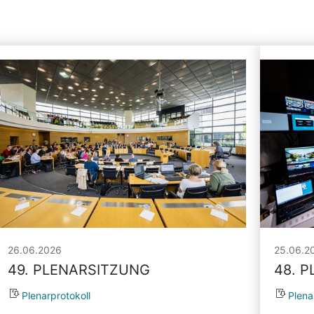
26.06.2026
25.06.2
49. PLENARSITZUNG
48. 
Plenarprotokoll
Plena