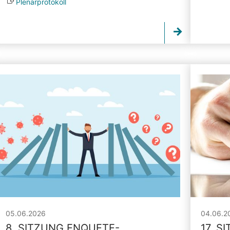
Plenarprotokoll
05.06.2026
04.06.2
8. SITZUNG ENQUETE-
17. S