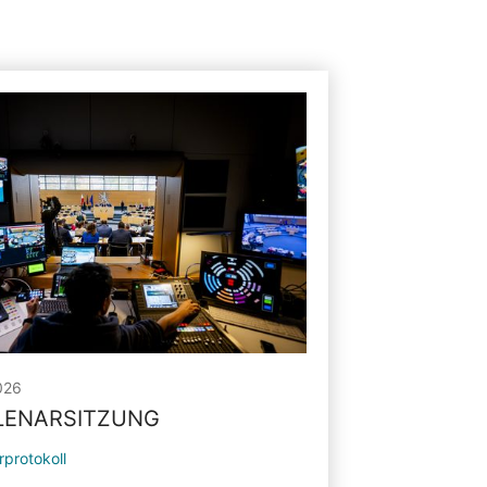
026
PLENARSITZUNG
rprotokoll