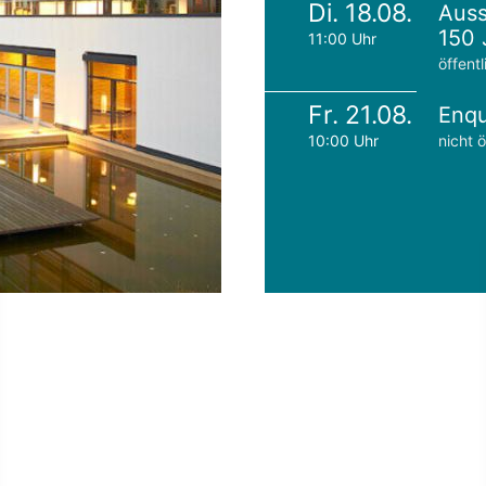
Di. 18.08.
Auss
150 
11:00 Uhr
öffentl
Fr. 21.08.
Enqu
10:00 Uhr
nicht ö