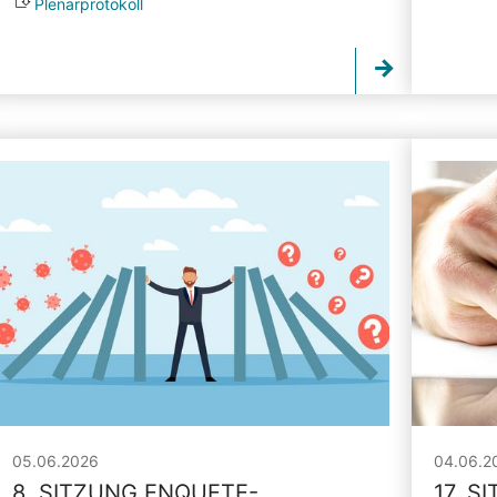
Plenarprotokoll
05.06.2026
04.06.2
8. SITZUNG ENQUETE-
17. S