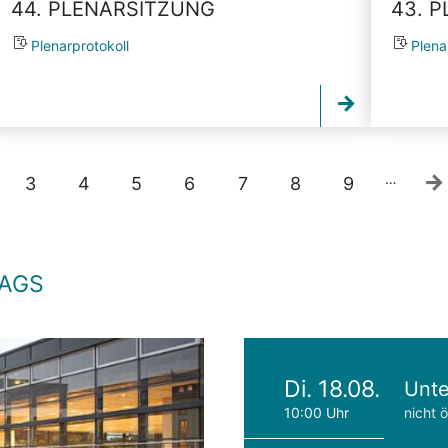
44. PLENARSITZUNG
43. 
Plenarprotokoll
Plena
…
3
4
5
6
7
8
9
TAGS
Di. 18.08.
Unte
10:00 Uhr
nicht ö