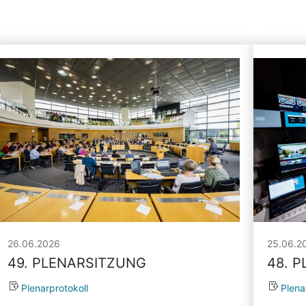
26.06.2026
25.06.2
49. PLENARSITZUNG
48. 
Plenarprotokoll
Plena