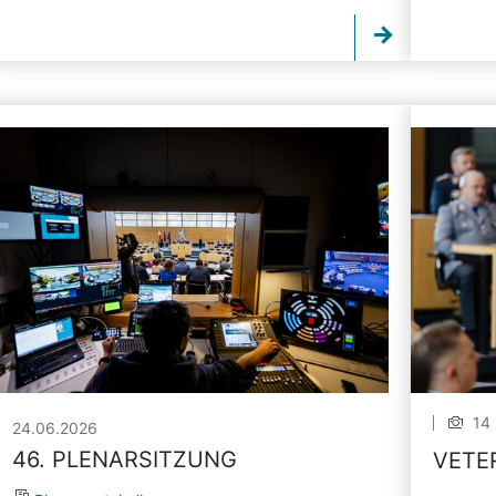
14 
24.06.2026
46. PLENARSITZUNG
VETE