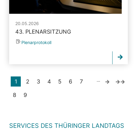
20.05.2026
43. PLENARSITZUNG
Plenarprotokoll
…
1
2
3
4
5
6
7
8
9
SERVICES DES THÜRINGER LANDTAGS