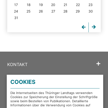
17
18
19
20
21
22
23
24
25
26
27
28
29
30
31
KONTAKT
SPRACHE
COOKIES
PORTALE DES THÜRINGER LANDTAGS
Die Internetseiten des Thüringer Landtags verwenden
Cookies zur Speicherung der Einstellung der Schriftgröße
sowie beim Bestellen von Publikationen. Detaillierte
EXTERNE LINKS
Informationen über die Verwendung von Cookies auf