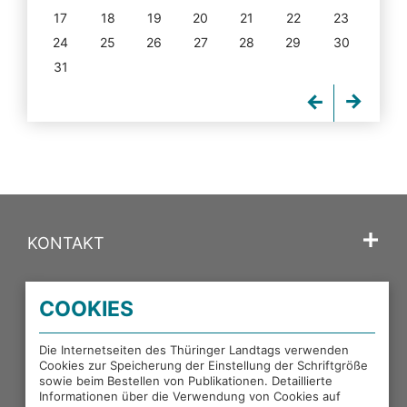
17
18
19
20
21
22
23
24
25
26
27
28
29
30
31
KONTAKT
SPRACHE
COOKIES
PORTALE DES THÜRINGER LANDTAGS
Die Internetseiten des Thüringer Landtags verwenden
Cookies zur Speicherung der Einstellung der Schriftgröße
sowie beim Bestellen von Publikationen. Detaillierte
EXTERNE LINKS
Informationen über die Verwendung von Cookies auf