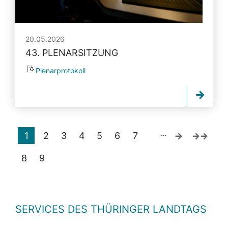
20.05.2026
43. PLENARSITZUNG
Plenarprotokoll
…
1
2
3
4
5
6
7
8
9
SERVICES DES THÜRINGER LANDTAGS